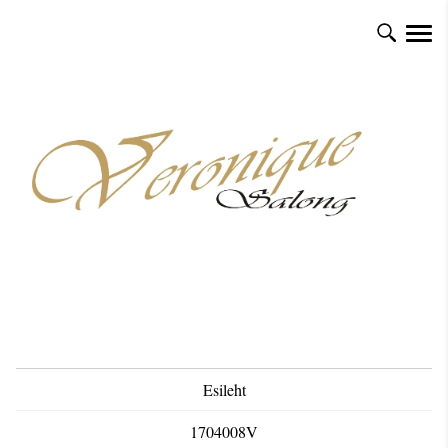
Esileht
1704008V