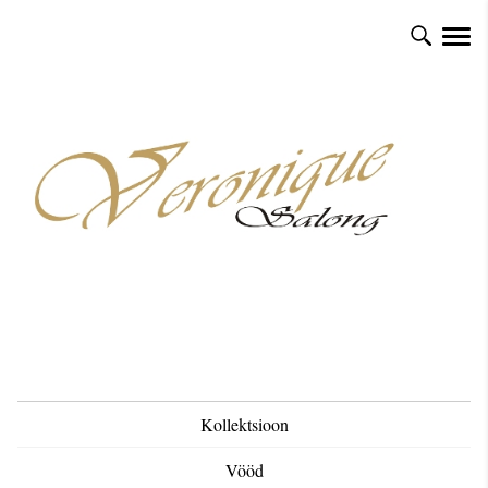
Kollektsioon
Vööd