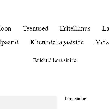
ioon
Teenused
Eritellimus
La
tpaarid
Klientide tagasiside
Meis
Esileht
/
Lora sinine
Lora sinine