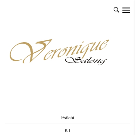
Esileht
K1