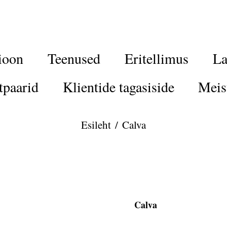
ioon
Teenused
Eritellimus
La
tpaarid
Klientide tagasiside
Meis
Esileht
/
Calva
Calva